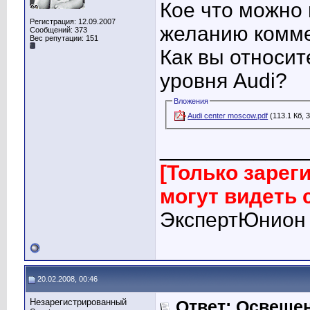
Кое что можно 
Регистрация: 12.09.2007
желанию комм
Сообщений: 373
Вес репутации:
151
Как вы относит
уровня Audi?
Вложения
Audi center moscow.pdf
(113.1 Кб, 
____________
[Только заре
могут видеть
ЭкспертЮнион
20.02.2008, 00:46
Незарегистрированный
Ответ: Освеще